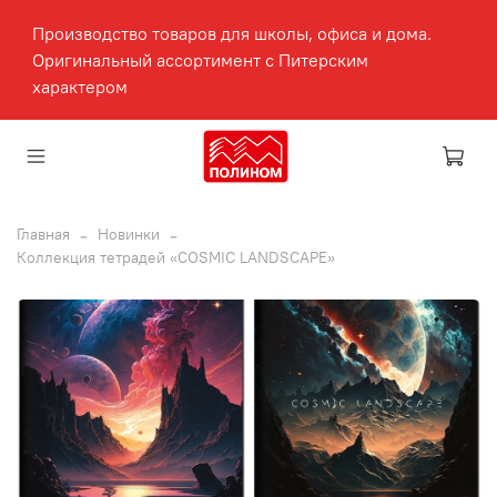
Производство товаров для школы, офиса и дома.
Оригинальный ассортимент с Питерским
характером
Главная
Новинки
Коллекция тетрадей «COSMIC LANDSCAPE»