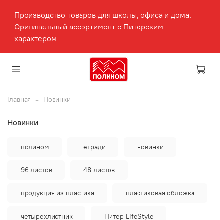
Производство товаров для школы, офиса и дома.
Оригинальный ассортимент с Питерским
характером
Главная
Новинки
Новинки
полином
тетради
новинки
96 листов
48 листов
продукция из пластика
пластиковая обложка
четырехлистник
Питер LifeStyle