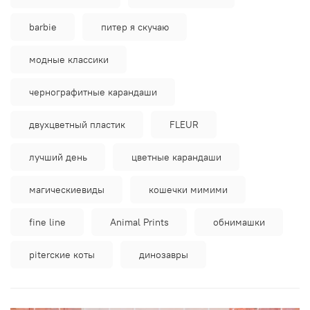
barbie
питер я скучаю
модные классики
чернографитные карандаши
двухцветный пластик
FLEUR
лучший день
цветные карандаши
магическиевиды
кошечки мимими
fine line
Animal Prints
обнимашки
piterские коты
динозавры