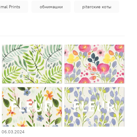
imal Prints
обнимашки
piterские коты
06.03.2024