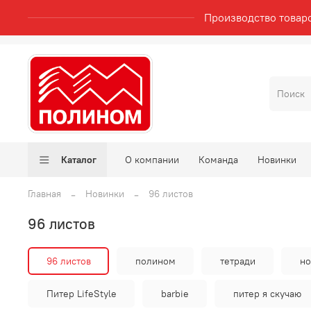
Производство товар
Каталог
О компании
Команда
Новинки
Главная
Новинки
96 листов
96 листов
96 листов
полином
тетради
но
Питер LifeStyle
barbie
питер я скучаю