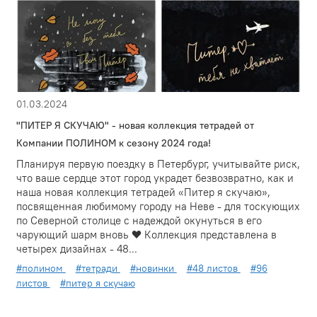
01.03.2024
"ПИТЕР Я СКУЧАЮ" - новая коллекция тетрадей от
Компании ПОЛИНОМ к сезону 2024 года!
Планируя первую поездку в Петербург, учитывайте риск,
что ваше сердце этот город украдет безвозвратно, как и
наша новая коллекция тетрадей «Питер я скучаю»,
посвященная любимому городу на Неве - для тоскующих
по Северной столице с надеждой окунуться в его
чарующий шарм вновь ❤️ Коллекция представлена в
четырех дизайнах - 48...
#полином
#тетради
#новинки
#48 листов
#96
листов
#питер я скучаю