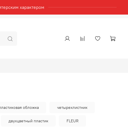
итерским характером
пластиковая обложка
четырехлистник
двухцветный пластик
FLEUR