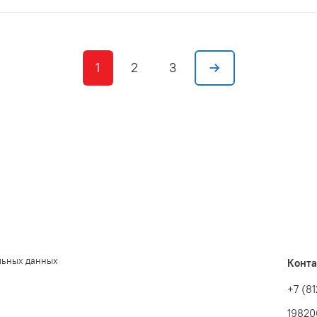
1
2
3
льных данных
Конт
+7 (8
19820