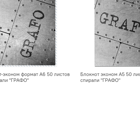
т-эконом формат А6 50 листов
Блокнот эконом А5 50 ли
рали "ГРАФО"
спирали "ГРАФО"