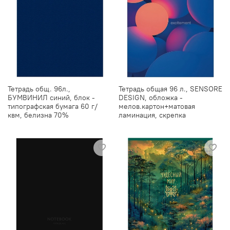
Тетрадь общ. 96л.,
Тетрадь общая 96 л., SENSORE
БУМВИНИЛ синий, блок -
DESIGN, обложка -
типографская бумага 60 г/
мелов.картон+матовая
квм, белизна 70%
ламинация, скрепка