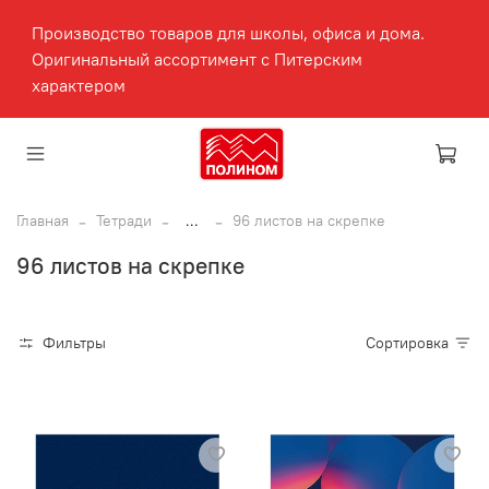
Производство товаров для школы, офиса и дома.
Оригинальный ассортимент с Питерским
характером
Главная
Тетради
...
96 листов на скрепке
96 листов на скрепке
Фильтры
Сортировка