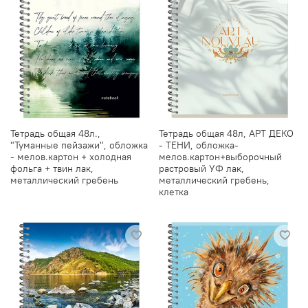
Тетрадь общая 48л.,
Тетрадь общая 48л, АРТ ДЕКО
"Туманные пейзажи", обложка
- ТЕНИ, обложка-
- мелов.картон + холодная
мелов.картон+выборочный
фольга + твин лак,
растровый УФ лак,
металлический гребень
металлический гребень,
клетка