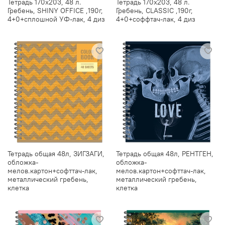
Тетрадь 170х203, 48 л.
Тетрадь 170х203, 48 л.
Гребень, SHINY OFFICE ,190г,
Гребень, CLASSIC ,190г,
4+0+сплошной УФ-лак, 4 диз
4+0+соффтач-лак, 4 диз
Тетрадь общая 48л, ЗИГЗАГИ,
Тетрадь общая 48л, РЕНТГЕН,
обложка-
обложка-
мелов.картон+софттач-лак,
мелов.картон+софттач-лак,
металлический гребень,
металлический гребень,
клетка
клетка