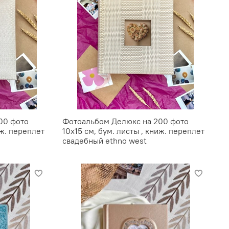
00 фото
Фотоальбом Делюкс на 200 фото
иж. переплет
10х15 см, бум. листы , книж. переплет
свадебный ethno west