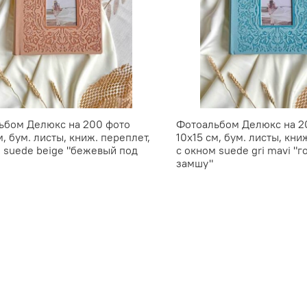
ьбом Делюкс на 200 фото
Фотоальбом Делюкс на 2
м, бум. листы, книж. переплет,
10х15 см, бум. листы, кни
 suede beige "бежевый под
с окном suede gri mavi "
замшу"