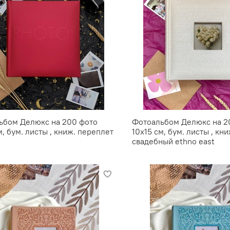
ьбом Делюкс на 200 фото
Фотоальбом Делюкс на 2
м, бум. листы , книж. переплет
10х15 см, бум. листы , кн
свадебный ethno east