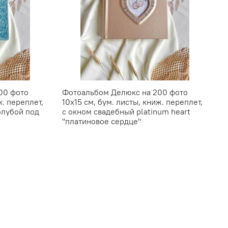
00 фото
Фотоальбом Делюкс на 200 фото
ж. переплет,
10х15 см, бум. листы, книж. переплет,
голубой под
с окном свадебный platinum heart
"платиновое сердце"