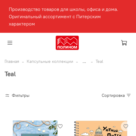
Производство товаров для школы, офиса и дома.
Оригинальный ассортимент с Питерским
характером
Главная
Капсульные коллекции
...
Teal
Teal
Фильтры
Сортировка