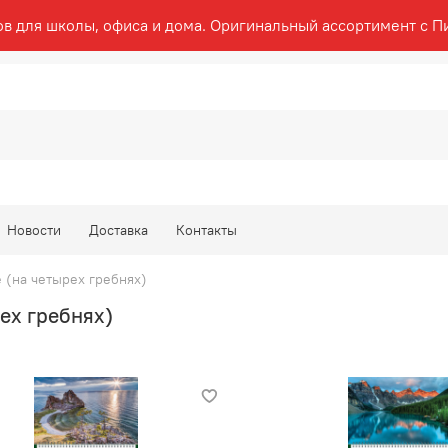
ов для школы, офиса и дома. Оригинальный ассортимент с П
Новости
Доставка
Контакты
(на четырех гребнях)
ех гребнях)