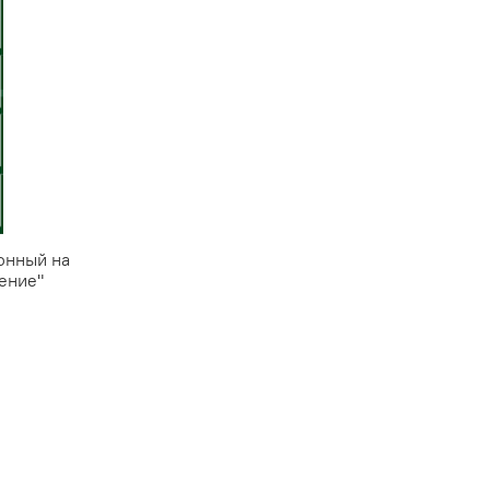
онный на
ение"