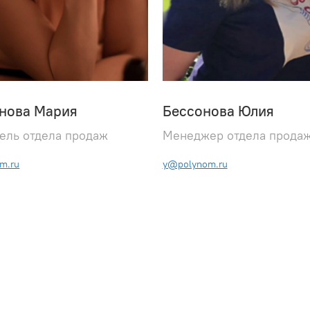
инова Мария
Бессонова Юлия
ель отдела продаж
Менеджер отдела прода
m.ru
y@polynom.ru