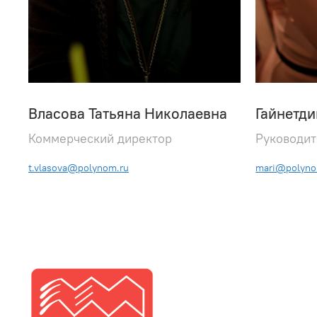
Власова Татьяна Николаевна
Гайнетд
Коммерческий директор
Руководит
t.vlasova@polynom.ru
mari@polyno