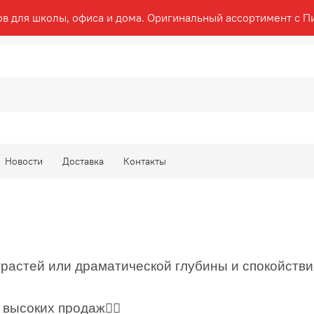
ов для школы, офиса и дома. Оригинальный ассортимент с П
Новости
Доставка
Контакты
трастей или драматической глубины и спокойстви
и высоких продаж✍🏼