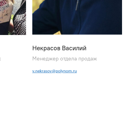
Некрасов Василий
ж
Менеджер отдела продаж
v.nekrasov@polynom.ru