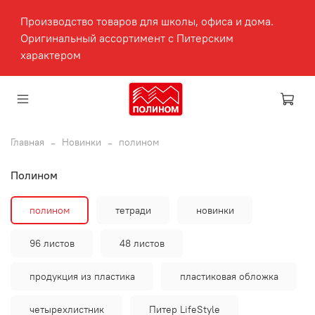
Производство товаров для школы, офиса и дома.
Оригинальный ассортимент с Питерским
характером
Главная
Новинки
полином
полином
полином
тетради
новинки
96 листов
48 листов
продукция из пластика
пластиковая обложка
четырехлистник
Питер LifeStyle