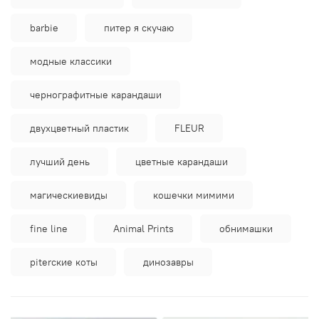
barbie
питер я скучаю
модные классики
чернографитные карандаши
двухцветный пластик
FLEUR
лучший день
цветные карандаши
магическиевиды
кошечки мимими
fine line
Animal Prints
обнимашки
piterские коты
динозавры