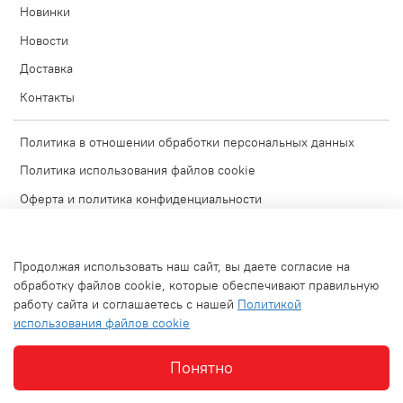
Новинки
Новости
Доставка
Контакты
Политика в отношении обработки персональных данных
Политика использования файлов cookie
Оферта и политика конфиденциальности
Согласие на обработку персональных данных
Условия обмена и возврата
Продолжая использовать наш сайт, вы даете согласие на
Блог
обработку файлов cookie, которые обеспечивают правильную
работу сайта и соглашаетесь с нашей
Политикой
Обратная связь
использования файлов cookie
Используемые изображения
Понятно
Интернет-магазин создан на inSales