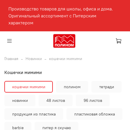
Производство товаров для школы, офиса и дома.
Оригинальный ассортимент с Питерским
характером
Главная
Новинки
кошечки мимими
кошечки мимими
кошечки мимими
полином
тетради
новинки
48 листов
96 листов
продукция из пластика
пластиковая обложка
barbie
питер я скучаю