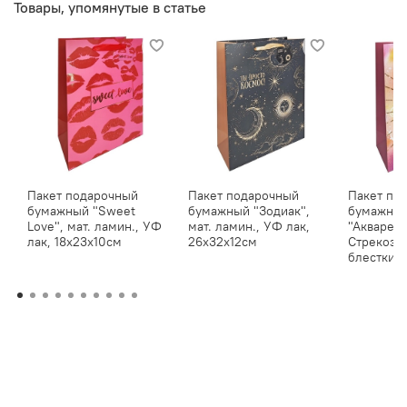
Товары, упомянутые в статье
Пакет подарочный
Пакет подарочный
Пакет по
бумажный "Sweet
бумажный "Зодиак",
бумажны
Love", мат. ламин., УФ
мат. ламин., УФ лак,
"Акварел
лак, 18x23x10см
26x32x12см
Стрекоза"
блестки, 