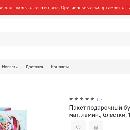
ов для школы, офиса и дома. Оригинальный ассортимент с П
Новости
Доставка
Контакты
(0)
Пакет подарочный б
мат. ламин., блестки,