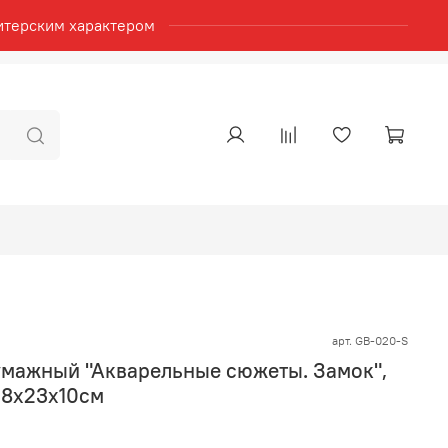
итерским характером
арт.
GB-020-S
умажный "Акварельные сюжеты. Замок",
 18x23x10см