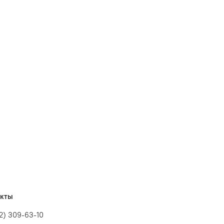
но подобранные в тон иллюстрации, вносят
зайн пакета.
делать ваш подарок по-настоящему уникальным!
ские подарочные пакеты и позвольте искусству
акты
12) 309-63-10