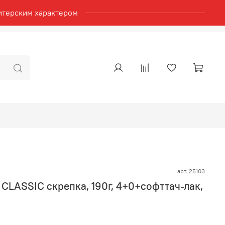
итерским характером
арт.
25103
, CLASSIC скрепка, 190г, 4+0+софттач-лак,