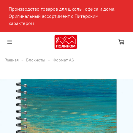
Производство товаров для школы, офиса и дома.
Оригинальный ассортимент с Питерским
характером
Главная
Блокноты
Формат А6