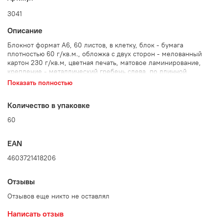
3041
Описание
Блокнот формат А6, 60 листов, в клетку, блок - бумага
плотностью 60 г/кв.м., обложка с двух сторон - мелованный
картон 230 г/кв.м, цветная печать, матовое ламинирование,
крепление - металлический гребень слева, по длинной
стороне
Показать полностью
Количество в упаковке: 60 шт.
Количество в упаковке
60
EAN
4603721418206
Отзывы
Отзывов еще никто не оставлял
Написать отзыв