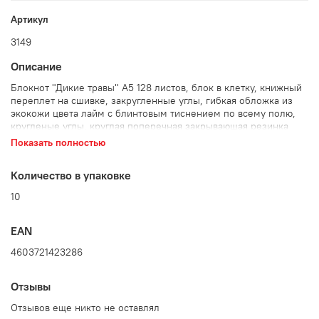
Артикул
3149
Описание
Блокнот "Дикие травы" А5 128 листов, блок в клетку, книжный
переплет на сшивке, закругленные углы, гибкая обложка из
экокожи цвета лайм с блинтовым тиснением по всему полю,
кругленые углы, круглая поперечная закрывающая резинка
зеленого цвета с захватом из экокожи цвета лайм, зеленое
Показать полностью
ляссе, цветной печатный форзац с дизайнерским рисунком,
индивидуальный пакет.
Количество в упаковке
Количество в упаковке: 10 шт.
10
EAN
4603721423286
Отзывы
Отзывов еще никто не оставлял