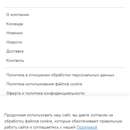
материалы, подразумевающие впитывание в основу -
использовать не нужно.
О компании
Плотность бумаги в наших блокнотах выбрана таким образом,
что листы не просвечивают, можно рисовать на обратной
Команда
стороне.
Новинки
Перьевая ручка, линер, капиллярная ручка, маркеры, простые
Новости
карандаши, цветные карандаши – существует много способов
передать свои эмоции на уникальной бумаге нового поколения
Доставка
и надолго сохранить их.
Контакты
Политика в отношении обработки персональных данных
Политика использования файлов cookie
Оферта и политика конфиденциальности
Согласие на обработку персональных данных
Условия обмена и возврата
Продолжая использовать наш сайт, вы даете согласие на
Блог
обработку файлов cookie, которые обеспечивают правильную
работу сайта и соглашаетесь с нашей
Политикой
Обратная связь