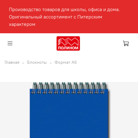
Производство товаров для школы, офиса и дома.
Оригинальный ассортимент с Питерским
характером
Главная
Блокноты
Формат А6