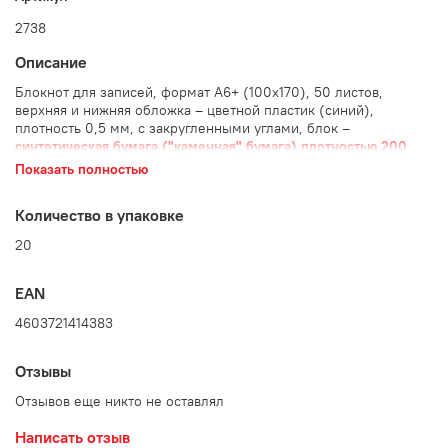
2738
Описание
Блокнот для записей, формат А6+ (100х170), 50 листов,
верхняя и нижняя обложка – цветной пластик (синий),
плотность 0,5 мм, с закругленными углами, блок –
синтетическая бумага ("каменная"
бумага) плотностью 200
мкр
, металлический гребень сверху.
Показать полностью
Количество в упаковке: 20 шт.
Количество в упаковке
Артикул 2738
20
Представляем Вашему вниманию уникальную продукцию –
EAN
БЛОКНОТ формата 100х170 с 50 чистыми нелинованными
4603721414383
листами плотной полисинтетической бумаги и пластиковой
обложкой с двух сторон.
Отзывы
Уникальная бумага нового поколения изготавливается из
полипропиленовой смолы, прошедшей минеральное
Отзывов еще никто не оставлял
упрочнение с помощью смеси нейтрального кальция и двуокиси
титана для придания белизны и матовости.
Написать отзыв