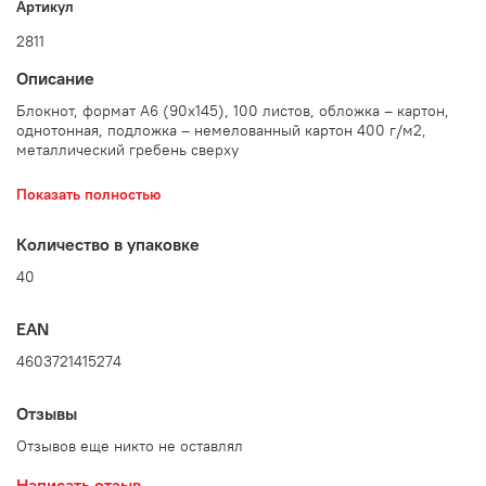
Артикул
2811
Описание
Блокнот, формат А6 (90х145), 100 листов, обложка – картон,
однотонная, подложка – немелованный картон 400 г/м2,
металлический гребень сверху
Удобный по руке блокнот для официантов c плотной
Показать полностью
подложкой, одобренный экспертами HoReCa.
Количество в упаковке
Количество в упаковке: 40 шт.
40
EAN
4603721415274
Отзывы
Отзывов еще никто не оставлял
Написать отзыв