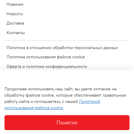
Новинки
Новости
Доставка
Контакты
Политика в отношении обработки персональных данных
Политика использования файлов cookie
Оферта и политика конфиденциальности
Согласие на обработку персональных данных
Условия обмена и возврата
Продолжая использовать наш сайт, вы даете согласие на
Блог
обработку файлов cookie, которые обеспечивают правильную
работу сайта и соглашаетесь с нашей
Политикой
Обратная связь
использования файлов cookie
Используемые изображения
Понятно
Интернет-магазин создан на inSales