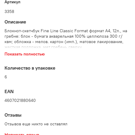
Артикул
3358
Описание
Блокнот-скетчбук Fine Line Classic Format формат А4, 12л., на
гребне: блок - бумага акварельная 100% целлюлоза 300 г/
квм; обложка - мелов. картон (имп.), матовое лакирование,
жесткая подложка, мет.гребень сверху.
Показать полностью
Количество в упаковке:
6 шт.
Количество в упаковке
6
EAN
4607021880640
Отзывы
Отзывов еще никто не оставлял
Написать отзыв