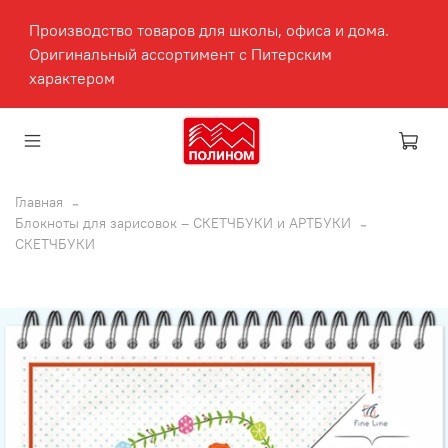
Производство товаров для школы, офиса и дома.
Оригинальный ассортимент с Питерским
характером
Главная
Блокноты для зарисовок – СКЕТЧБУКИ и АРТБУКИ
СКЕТЧБУКИ