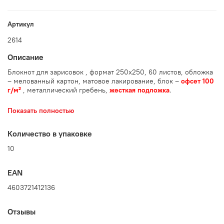
Артикул
2614
Описание
Блокнот для зарисовок , формат 250х250, 60 листов, обложка
– мелованный картон, матовое лакирование, блок –
офсет 100
г/м²
, металлический гребень,
жесткая подложка
.
Количество в упаковке: 10 шт.
Показать полностью
Количество в упаковке
10
EAN
4603721412136
Отзывы