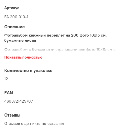
Артикул
FA 200.010-1
Описание
Фотоальбом книжный переплет на 200 фото 10х15 см,
бумажные листы
Фотоальбом с бумажными страницами для фото 10х15 см с
пластиковыми кармашками. Пластиковые кармашки – это не
Показать полностью
только защита фотографий от пыли, влаги и отпечатков
пальцев. А также удобный способ быстро вставить, вынуть и
поменять местами фотографии.
Количество в упаковке
12
Переплет – книжный. Страницы бумажные.
Размер фотоальбома:
EAN
• Высота 17,5 см;
4603721429707
• Ширина 17,5 см;
Отзывы
• Глубина 5 см
Отзывов еще никто не оставлял
Вес 830 гр.