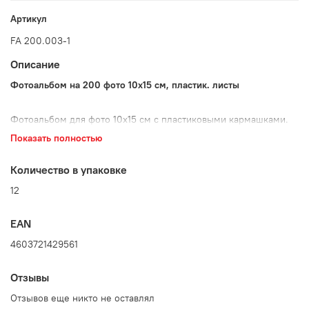
Артикул
FA 200.003-1
Описание
Фотоальбом на 200 фото 10х15 см, пластик. листы
Фотоальбом для фото 10х15 см с пластиковыми кармашками.
Пластиковые кармашки – это не только защита фотографий от
Показать полностью
пыли, влаги и отпечатков пальцев. А также удобный способ
быстро вставить, вынуть и поменять местами фотографии.
Количество в упаковке
Переплет - металлические клепки. Страницы пластиковые.
12
Размер фотоальбома:
EAN
Высота 23 см;
Ширина
18,5
см
;
4603721429561
Глубина
5
см
Отзывы
Вес 430 гр.
Отзывов еще никто не оставлял