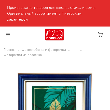
Производство товаров для школы, офиса и дома.
Оригинальный ассортимент с Питерским
характером
Главная
Фотоальбомы и фоторамки
...
Фоторамки из пластика