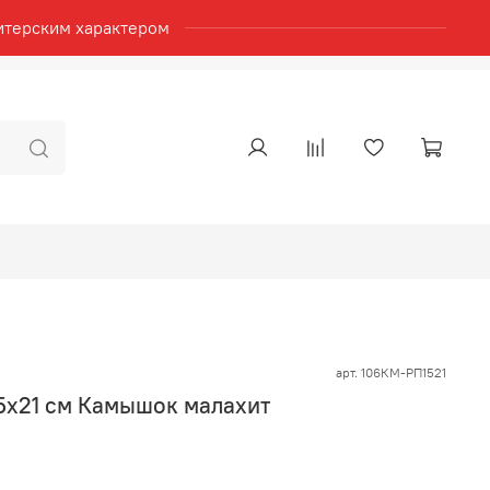
итерским характером
арт.
106КМ-РП1521
5х21 см Камышок малахит