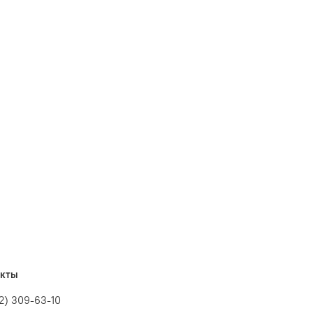
защиты багета от потертостей при транспортировке.
.
рамок. Нужны фоторамки оптом – регистрируйтесь на
акты
12) 309-63-10