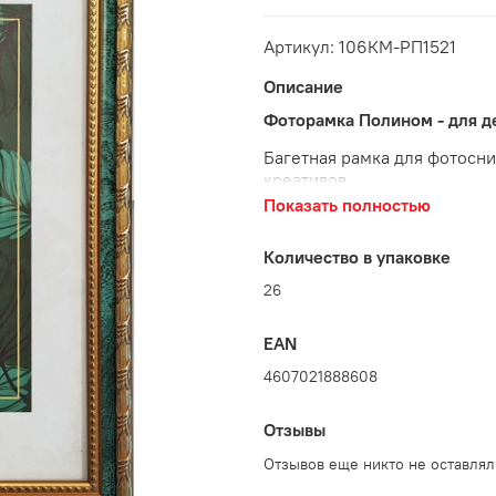
Артикул: 106КМ-РП1521
Описание
Фоторамка Полином - для д
Багетная рамка для фотосни
креативов.
Показать полностью
Выполнена эта недорогая фо
европейском оборудовании 
Количество в упаковке
Глубина багета 13 мм.
26
Настольная фоторамка оснащ
с ножкой также оснащена по
горизонтально.
EAN
4607021888608
Рамка со стеклом - для защи
придания солидности.
Отзывы
Фоторамка пластиковая. Мат
главным достоинством дерев
Отзывов еще никто не оставлял
горючести, деформации от 