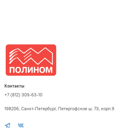
Фоторамка пластиковая. Материал багета - полистирол.
Полистирол (PS) обладает главным достоинством дерева -
твердостью. При этом лишен его недостатков: горючести,
деформации от влаги и температуры, поражения грибками и
насекомыми.
Запакована в пленку - для защиты багета от потертостей при
транспортировке.
Срок годности не ограничен.
Собственное производство рамок. Нужны фоторамки оптом –
регистрируйтесь на сайте и заказывайте.
Контакты
+7 (812) 309-63-10
198206, Санкт-Петербург, Петергофское ш. 73, корп.9