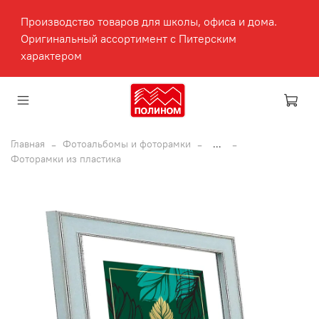
Производство товаров для школы, офиса и дома.
Оригинальный ассортимент с Питерским
характером
Главная
Фотоальбомы и фоторамки
...
Фоторамки из пластика