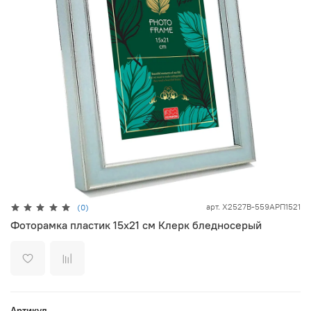
арт.
X2527B-559AРП1521
(0)
Фоторамка пластик 15х21 см Клерк бледносерый
Артикул