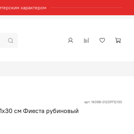
итерским характером
арт.
1609В-012DРП2130
1х30 см Фиеста рубиновый