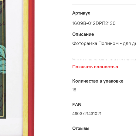
Артикул
1609В-012DРП2130
Описание
Фоторамка Полином - для д
Багетная рамка для фотосн
подходит для сертификатов,
Показать полностью
Выполнена эта недорогая фо
Количество в упаковке
европейском оборудовании 
Глубина багета 16 мм.
18
Багетная рама А4 оснащена 
EAN
горизонтально.
4603721431021
Рамка со стеклом - для защи
придания солидности.
Отзывы