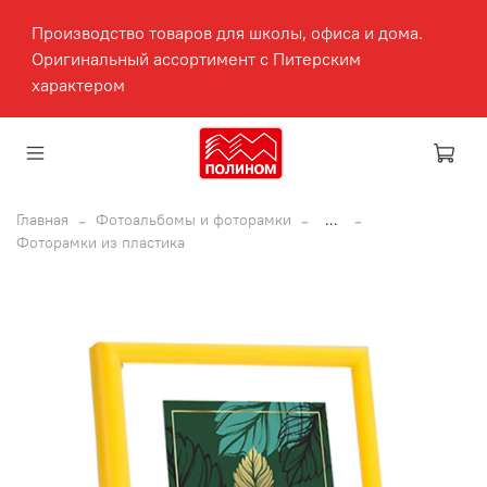
Производство товаров для школы, офиса и дома.
Оригинальный ассортимент с Питерским
характером
Главная
Фотоальбомы и фоторамки
...
Фоторамки из пластика