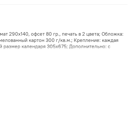
ат 290х140, офсет 80 гр., печать в 2 цвета; Обложка:
мелованный картон 300 г/кв.м.; Крепление: каждая
ий размер календаря 305х675; Дополнительно: с
видуальная упаковка