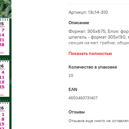
Артикул: 13с14-310
Описание
Формат: 305х675; Блок: форм
шпигель - формат 305х190, 
секция на мет. гребне, общ
бегунком и люверсом, инди
Показать полностью
Количество в упаковке
20
EAN
4650463731407
Отзывы
Отзывов еще никто не оставлял