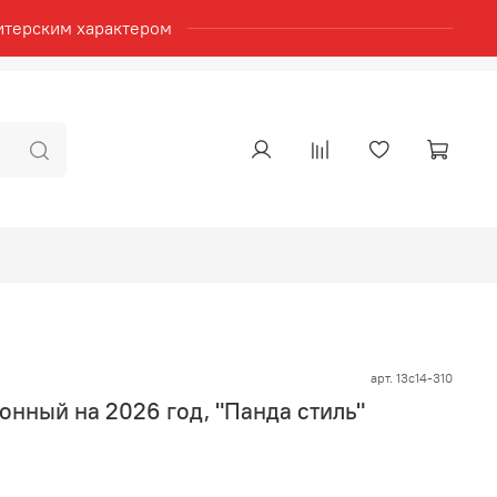
итерским характером
арт.
13с14-310
онный на 2026 год, "Панда стиль"