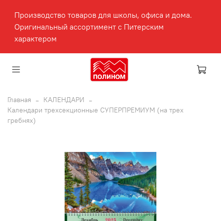
Производство товаров для школы, офиса и дома.
Оригинальный ассортимент с Питерским
характером
Главная
КАЛЕНДАРИ
Календари трехсекционные СУПЕРПРЕМИУМ (на трех
гребнях)