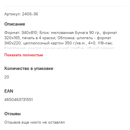
Артикул: 2406-36
Описание
Формат: 340х810; Блок: мелованная бумага 90 гр., формат
320х165, печать в 4 краски; Обложка: шпигель - формат
340х220, целлюлозный картон 350 г/кв.м., 4+0, УФ-лак;
Крепление: каждая секция на мет. гребне, общий размер
календаря 340х805. ; Дополнительно: с бегунком и люверсом,
Показать полностью
индивидуальная упаковка
Количество в упаковке
20
EAN
4650463731551
Отзывы
Отзывов еще никто не оставлял