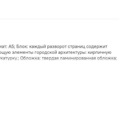
мат: А5; Блок: каждый разворот страниц содержит
ющую элементы городской архитектуры: кирпичную
укатурку.; Обложка: твердая ламинированная обложка;
гребень