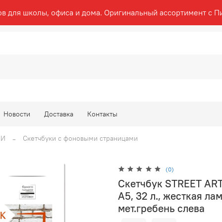
ов для школы, офиса и дома. Оригинальный ассортимент с П
Новости
Доставка
Контакты
КИ
Скетчбуки с фоновыми страницами
(0)
Скетчбук STREET ART
А5, 32 л., жесткая л
мет.гребень слева