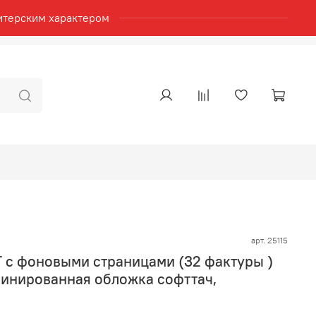
итерским характером
арт.
25115
 c фоновыми страницами (32 фактуры )
аминированная обложка софттач,