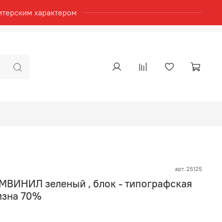
итерским характером
арт.
25125
УМВИНИЛ зеленый , блок - типографская
изна 70%