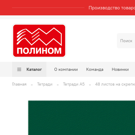
Производство товар
Каталог
О компании
Команда
Новинки
Главная
Тетради
Тетради А5
48 листов на скреп