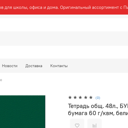
ов для школы, офиса и дома. Оригинальный ассортимент с П
Новости
Доставка
Контакты
ке
(0)
Тетрадь общ. 48л., Б
бумага 60 г/квм, бел