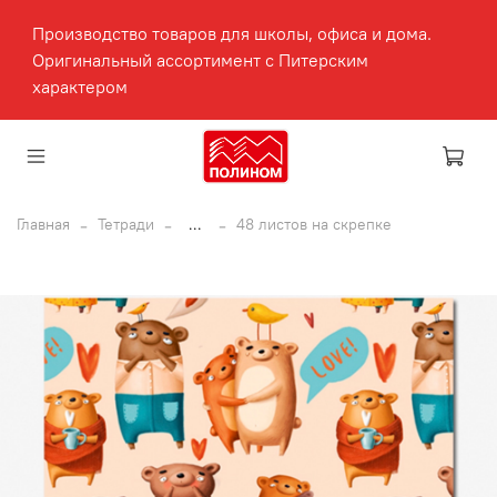
Производство товаров для школы, офиса и дома.
Оригинальный ассортимент с Питерским
характером
Главная
Тетради
...
48 листов на скрепке