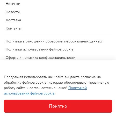
Новинки
Новости
Доставка
Контакты
Политика в отношении обработки персональных данных
Политика использования файлов cookie
Оферта и политика конфиденциальности
Согласие на обработку персональных данных
Условия обмена и возврата
Продолжая использовать наш сайт, вы даете согласие на
Блог
обработку файлов cookie, которые обеспечивают правильную
работу сайта и соглашаетесь с нашей
Политикой
Обратная связь
использования файлов cookie
Используемые изображения
Понятно
Интернет-магазин создан на inSales