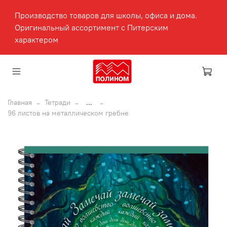
Производство товаров для школы, офиса и дома.
Оригинальный ассортимент с Питерским
характером
Главная
Тетради
...
96 листов на металлическом гребне