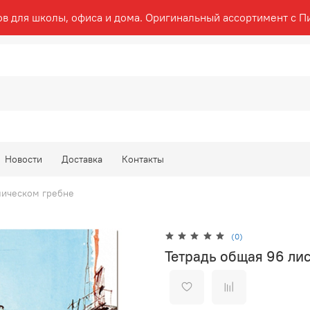
ов для школы, офиса и дома. Оригинальный ассортимент с П
Новости
Доставка
Контакты
лическом гребне
(0)
Тетрадь общая 96 лис