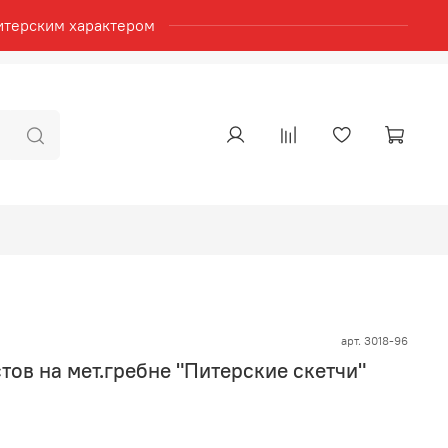
итерским характером
арт.
3018-96
тов на мет.гребне "Питерские скетчи"