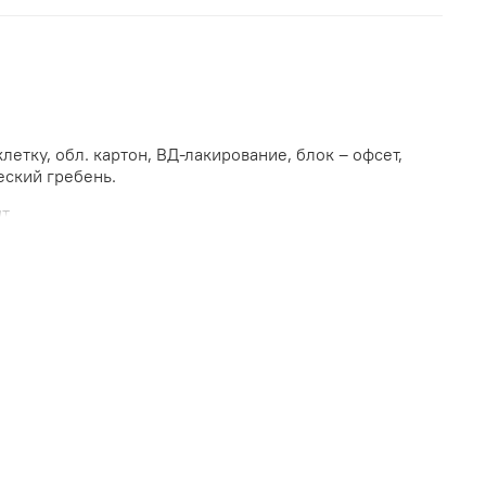
клетку, обл. картон, ВД-лакирование, блок – офсет,
еский гребень.
т.