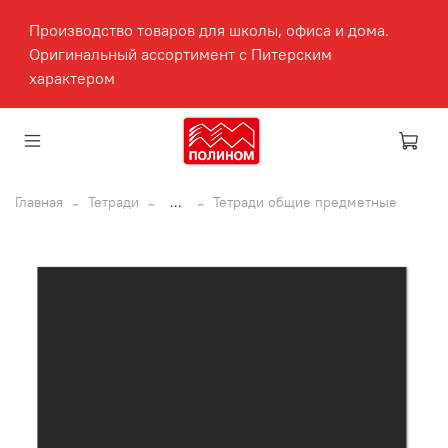
Производство товаров для школы, офиса и дома.
Оригинальный ассортимент с Питерским
характером
Главная
Тетради
...
Тетради общие предметные