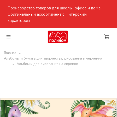
Производство товаров для школы, офиса и дома.
Оригинальный ассортимент с Питерским
характером
Главная
Альбомы и бумага для творчества, рисования и черчения
...
Альбомы для рисования на скрепке