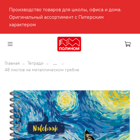
Производство товаров для школы, офиса и дома.
Оригинальный ассортимент с Питерским
характером
Главная
Тетради
...
48 листов на металлическом гребне