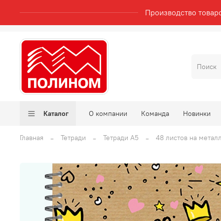
Производство товар
Каталог
О компании
Команда
Новинки
Главная
Тетради
Тетради А5
48 листов на метал