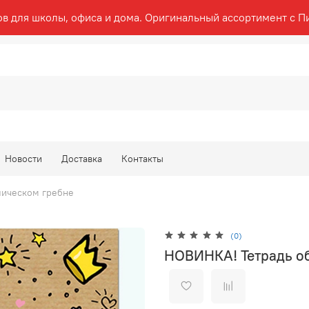
ов для школы, офиса и дома. Оригинальный ассортимент с П
Новости
Доставка
Контакты
лическом гребне
(0)
НОВИНКА! Тетрадь об