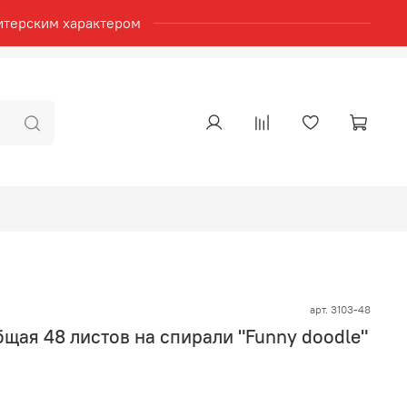
итерским характером
арт.
3103-48
щая 48 листов на спирали "Funny doodle"