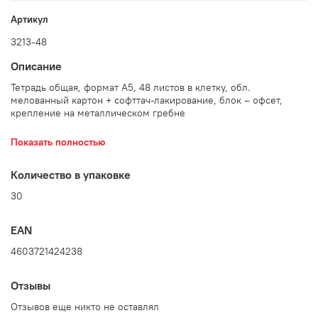
Артикул
3213-48
Описание
Тетрадь общая, формат А5, 48 листов в клетку, обл.
мелованный картон + софттач-лакирование, блок – офсет,
крепление на металлическом гребне
Количество в упаковке: 30 шт.
Показать полностью
Количество в упаковке
30
EAN
4603721424238
Отзывы
Отзывов еще никто не оставлял