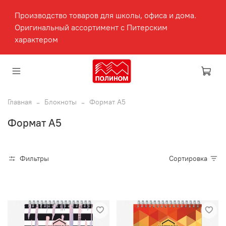
Производство товаров для школы, офиса и дома.
Оригинальный ассортимент с Питерским
характером
Главная
Блокноты
Формат А5
Формат А5
Фильтры
Сортировка