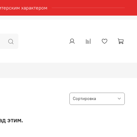
итерским характером
ад этим.