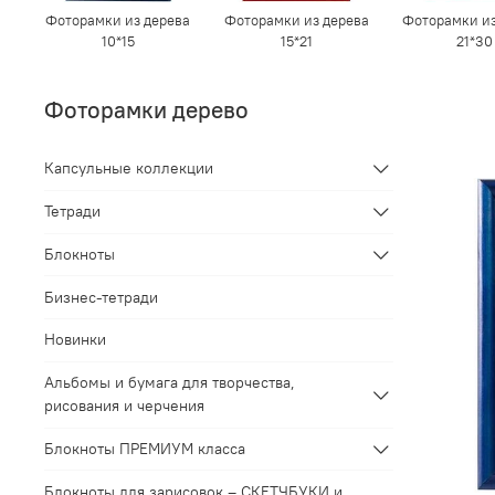
Фоторамки из дерева
Фоторамки из дерева
Фоторамки из
10*15
15*21
21*30
Фоторамки дерево
Капсульные коллекции
Тетради
Блокноты
Бизнес-тетради
Новинки
Альбомы и бумага для творчества,
рисования и черчения
Блокноты ПРЕМИУМ класса
Блокноты для зарисовок – СКЕТЧБУКИ и