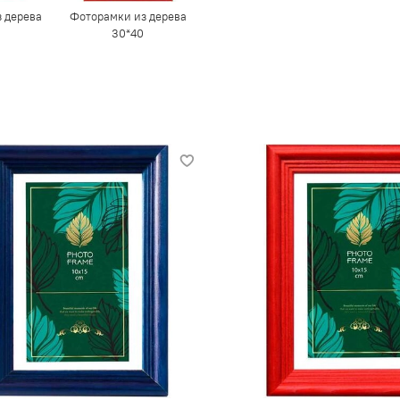
 дерева
Фоторамки из дерева
30*40