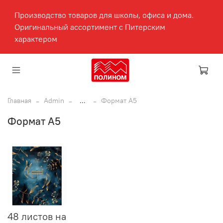
Производство товаров для школы, офиса и дома.
Оригинальный ассортимент с Питерским
характером
Главная
Admin
...
Формат А5
Формат А5
48 листов на